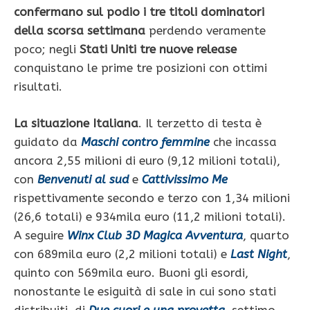
confermano sul podio i tre titoli dominatori
della scorsa settimana
perdendo veramente
poco; negli
Stati Uniti tre nuove release
conquistano le prime tre posizioni con ottimi
risultati.
La situazione Italiana
. Il terzetto di testa è
guidato da
Maschi contro femmine
che incassa
ancora 2,55 milioni di euro (9,12 milioni totali),
con
Benvenuti al sud
e
Cattivissimo Me
rispettivamente secondo e terzo con 1,34 milioni
(26,6 totali) e 934mila euro (11,2 milioni totali).
A seguire
Winx Club 3D Magica Avventura
, quarto
con 689mila euro (2,2 milioni totali) e
Last Night
,
quinto con 569mila euro. Buoni gli esordi,
nonostante le esiguità di sale in cui sono stati
distribuiti, di
Due cuori e una provetta
, settimo