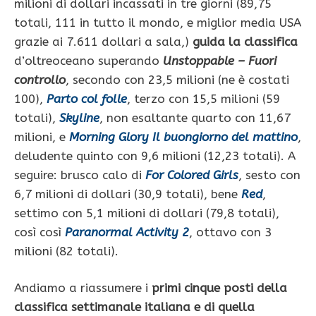
milioni di dollari incassati in tre giorni (89,75
totali, 111 in tutto il mondo, e miglior media USA
grazie ai 7.611 dollari a sala,)
guida la classifica
d’oltreoceano superando
Unstoppable – Fuori
controllo
, secondo con 23,5 milioni (ne è costati
100),
Parto col folle
, terzo con 15,5 milioni (59
totali),
Skyline
, non esaltante quarto con 11,67
milioni, e
Morning Glory Il buongiorno del mattino
,
deludente quinto con 9,6 milioni (12,23 totali). A
seguire: brusco calo di
For Colored Girls
, sesto con
6,7 milioni di dollari (30,9 totali), bene
Red
,
settimo con 5,1 milioni di dollari (79,8 totali),
così così
Paranormal Activity 2
, ottavo con 3
milioni (82 totali).
Andiamo a riassumere i
primi cinque posti della
classifica settimanale italiana e di quella