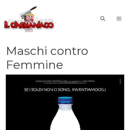
Vai
al
ME
contenuto
Maschi contro
Femmine