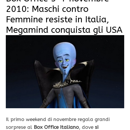
2010: Maschi contro
Femmine resiste in Italia,
Megamind conquista gli USA
Il primo weekend di novembre regala grandi
sorprese al
Box Office italiano
, dove
si