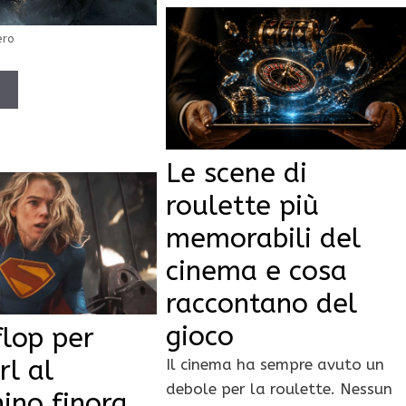
ero
Ù
Le scene di
roulette più
memorabili del
cinema e cosa
raccontano del
gioco
lop per
rl al
Il cinema ha sempre avuto un
debole per la roulette. Nessun
ino finora