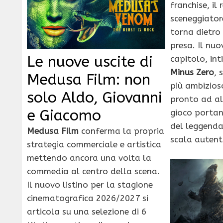
franchise, il 
sceneggiato
torna dietro
presa. Il nuo
Le nuove uscite di
capitolo, in
Minus Zero
, 
Medusa Film: non
più ambizios
solo Aldo, Giovanni
pronto ad al
e Giacomo
gioco porta
del leggenda
Medusa Film
conferma la propria
scala autent
strategia commerciale e artistica
mettendo ancora una volta la
commedia al centro della scena.
Il nuovo listino per la stagione
cinematografica 2026/2027 si
articola su una selezione di 6