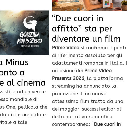
“Due cuori in
affitto” sta per
diventare un film
Prime Video
si conferma il punt
di riferimento assoluto per gli
a Minus
adattamenti romance in Italia. 
onto a
occasione dei
Prime Video
Presents 2026
, la piattaforma
e al cinema
streaming ha annunciato la
sistito ad un vero e
produzione di un nuovo
esso mondiale di
attesissimo film tratto da uno
nus One
, pellicola che
dei maggiori successi editoriali
o di riuscire a dare
della narrativa romantica
itale a tale
contemporanea: “
Due cuori in