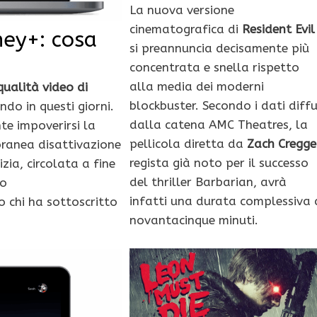
La nuova versione
cinematografica di
Resident Evil
ney+: cosa
si preannuncia decisamente più
concentrata e snella rispetto
alla media dei moderni
qualità video di
blockbuster. Secondo i dati diffu
ndo in questi giorni.
dalla catena AMC Theatres, la
nte impoverirsi la
pellicola diretta da
Zach Cregge
oranea disattivazione
regista già noto per il successo
izia, circolata a fine
del thriller Barbarian, avrà
so
infatti una durata complessiva 
o chi ha sottoscritto
novantacinque minuti.