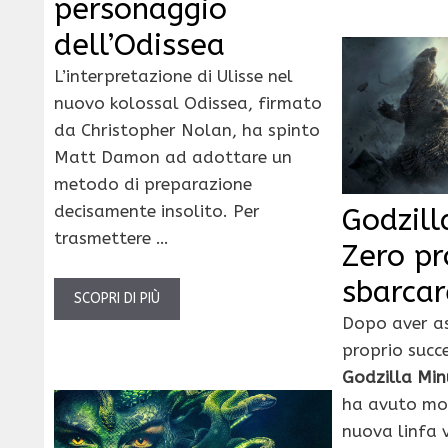
personaggio
dell’Odissea
L’interpretazione di Ulisse nel
nuovo kolossal Odissea, firmato
da Christopher Nolan, ha spinto
Matt Damon ad adottare un
metodo di preparazione
decisamente insolito. Per
Godzill
trasmettere …
Zero pr
sbarcar
SCOPRI DI PIÙ
Dopo aver as
proprio succ
Godzilla Mi
ha avuto mod
nuova linfa v