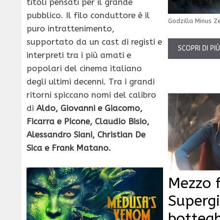
titoli pensati per il grande
pubblico. Il filo conduttore è il
Godzilla Minus Z
puro intrattenimento,
supportato da un cast di registi e
SCOPRI DI PI
interpreti tra i più amati e
popolari del cinema italiano
degli ultimi decenni. Tra i grandi
ritorni spiccano nomi del calibro
di
Aldo, Giovanni e Giacomo,
Ficarra e Picone, Claudio Bisio,
Alessandro Siani, Christian De
Sica e Frank Matano.
Mezzo f
Supergi
bottegh