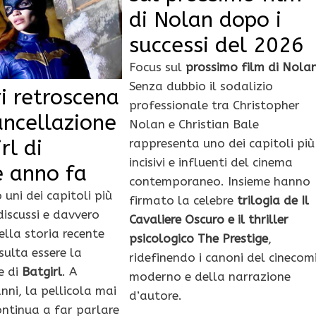
di Nolan dopo i
successi del 2026
Focus sul
prossimo film di Nola
Senza dubbio il sodalizio
ri retroscena
professionale tra Christopher
ancellazione
Nolan e Christian Bale
rl di
rappresenta uno dei capitoli più
incisivi e influenti del cinema
e anno fa
contemporaneo. Insieme hanno
uni dei capitoli più
firmato la celebre
trilogia de Il
discussi e davvero
Cavaliere Oscuro e il thriller
ella storia recente
psicologico The Prestige
,
sulta essere la
ridefinendo i canoni del cinecom
e di
Batgirl
. A
moderno e della narrazione
nni, la pellicola mai
d’autore.
ontinua a far parlare