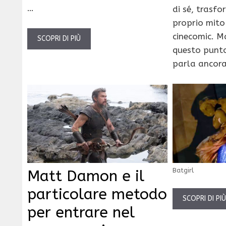
…
di sé, trasfo
proprio mit
cinecomic. Ma
SCOPRI DI PIÙ
questo punto
parla ancora
Batgirl
Matt Damon e il
particolare metodo
SCOPRI DI PI
per entrare nel