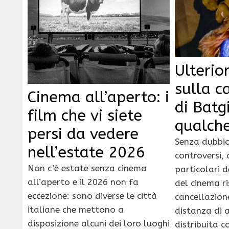
Ulterio
sulla c
Cinema all’aperto: i
di Batgi
film che vi siete
qualch
persi da vedere
Senza dubbio 
nell’estate 2026
controversi, 
Non c’è estate senza cinema
particolari d
all’aperto e il 2026 non fa
del cinema ri
eccezione: sono diverse le città
cancellazion
italiane che mettono a
distanza di a
disposizione alcuni dei loro luoghi
distribuita c