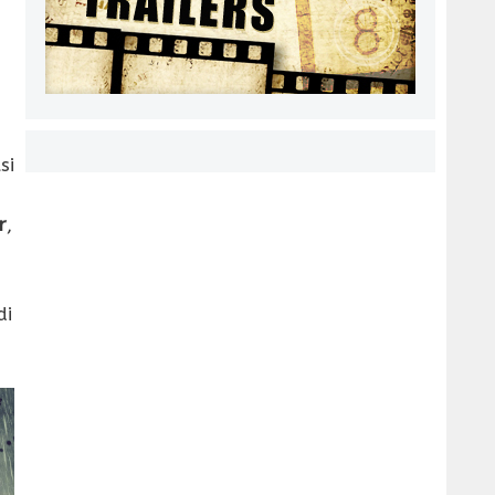
si
r
,
di