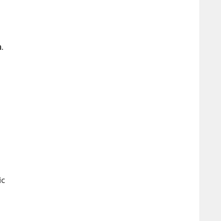
n
.
ic