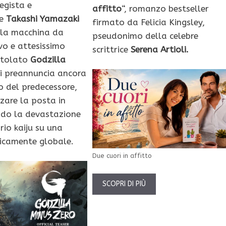
regista e
affitto
“, romanzo bestseller
re
Takashi Yamazaki
firmato da Felicia Kingsley,
 la macchina da
pseudonimo della celebre
vo e attesissimo
scrittrice
Serena Artioli.
titolato
Godzilla
si preannuncia ancora
o del predecessore,
zare la posta in
ndo la devastazione
rio kaiju su una
icamente globale.
Due cuori in affitto
SCOPRI DI PIÙ