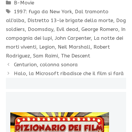
Categorie
B-Movie
Tag
1997: fuga da New York
,
Dal tramonto
all'alba
,
Distretto 13-le brigate della morte
,
Dog
soldiers
,
Doomsday
,
Evil dead
,
George Romero
,
In
compagnia dei lupi
,
John Carpenter
,
La notte dei
morti viventi
,
Legion
,
Neil Marshall
,
Robert
Rodriguez
,
Sam Raimi
,
The Descent
Centurion, colonna sonora
Halo, la Microsoft ribadisce che il film si farà