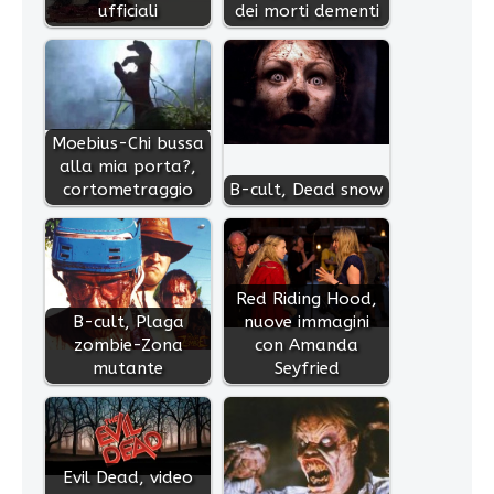
ufficiali
dei morti dementi
Moebius-Chi bussa
alla mia porta?,
cortometraggio
B-cult, Dead snow
Red Riding Hood,
B-cult, Plaga
nuove immagini
zombie-Zona
con Amanda
mutante
Seyfried
Evil Dead, video