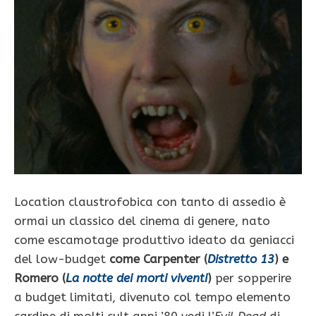
Location claustrofobica con tanto di assedio è
ormai un classico del cinema di genere, nato
come escamotage produttivo ideato da geniacci
del low-budget
come Carpenter (
Distretto 13
) e
Romero (
La notte dei morti viventi
)
per sopperire
a budget limitati, divenuto col tempo elemento
cardine di molti cult anni ’80 vedi l’
Evil Dead
di