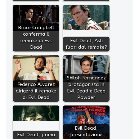
Bruce Campbell
conferma il
remake di Evil
Evil Dead, Ash
Dead
fuori dal remake?
Shiloh Fernandez
Federico Alvarez
protagonista in
dirigerà il remake
Evil Dead e Deep
di Evil Dead
Powder
Evil Dead,
Evil Dead, prima
presentazione