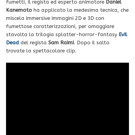
fumetti, il regista ed esperto animatore
Daniel
Kanemoto
ha applicato la medesima tecnica, che
miscela immersive immagini 2D e 3D con
fumettose caratterizzazioni, per omaggiare
stavolta la trilogia splatter-horror-fantasy
Evil
Dead
del regista
Sam Raimi
. Dopo il salto
trovate la spettacolare clip.