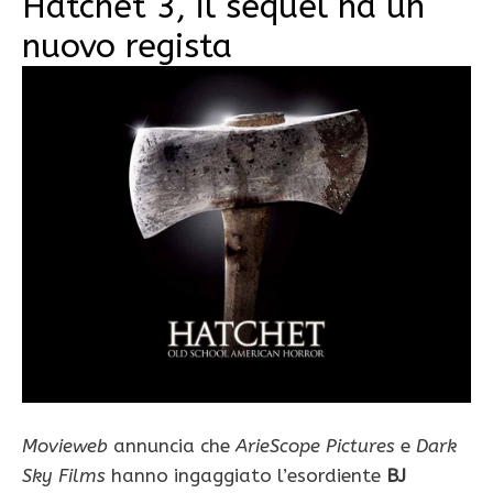
Hatchet 3, il sequel ha un
nuovo regista
Movieweb
annuncia che
ArieScope Pictures
e
Dark
Sky Films
hanno ingaggiato l’esordiente
BJ