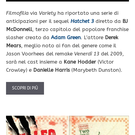
Filmofilia
via
Variety
ha riportato una serie di
anticipazioni per il sequel
Hatchet 3
diretto da
BJ
McDonnell
, terzo capitolo del popolare franchise
slasher creato da
Adam Green
. L’attore
Derek
Mears
, meglio noto ai fan del genere come il
Jason Voorhees del remake
Venerdì 13
del 2009,
sarà nel cast insieme a
Kane Hodder
(Victor
Crowley) e
Danielle Harris
(Marybeth Dunston).
SCOPRI DI PIÙ