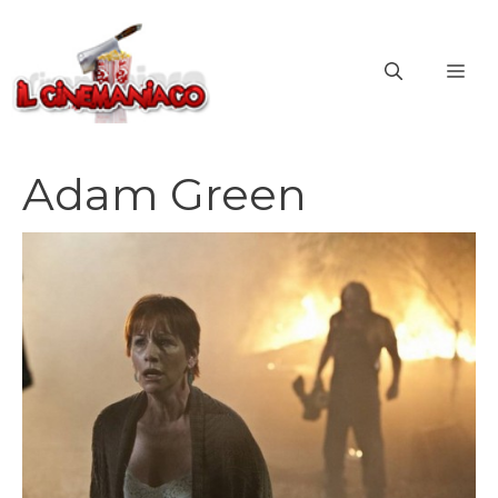
Vai
al
ME
contenuto
Adam Green