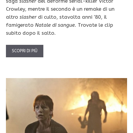
saga
slasher
del deforme serial-killer Victor
Crowley, mentre il secondo è un remake di un
altro
slasher
di culto, stavolta anni ’80, il
famigerato
Natale di sangue
. Trovate le clip
subito dopo il salto.
SCOPRI DI PIÙ