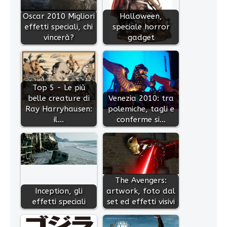
Oscar 2010 Migliori
Halloween,
effetti speciali, chi
speciale horror
vincerà?
gadget
Top 5 - Le più
belle creature di
Venezia 2010: tra
Ray Harryhausen:
polemiche, tagli e
il…
conferme si…
The Avengers:
Inception, gli
artwork, foto dal
effetti speciali
set ed effetti visivi