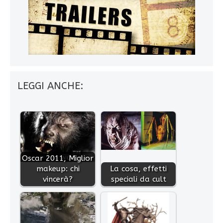
LEGGI ANCHE:
Oscar 2011, Miglior
makeup: chi
La cosa, effetti
vincerà?
speciali da cult