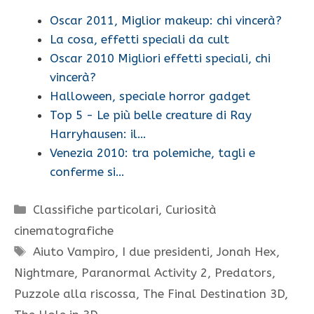
Oscar 2011, Miglior makeup: chi vincerà?
La cosa, effetti speciali da cult
Oscar 2010 Migliori effetti speciali, chi
vincerà?
Halloween, speciale horror gadget
Top 5 - Le più belle creature di Ray
Harryhausen: il…
Venezia 2010: tra polemiche, tagli e
conferme si…
Categorie
Classifiche particolari
,
Curiosità
cinematografiche
Tag
Aiuto Vampiro
,
I due presidenti
,
Jonah Hex
,
Nightmare
,
Paranormal Activity 2
,
Predators
,
Puzzole alla riscossa
,
The Final Destination 3D
,