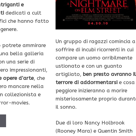
triganti e
ti
dedicati a cult
ici che hanno fatto
 genere.
Un gruppo di ragazzi comincia a
o potrete ammirare
soffrire di incubi ricorrenti in cui
una bella galleria
compare un uomo orribilmente
on una serie di
ustionato e con un guanto
ro impressionanti,
artigliato,
ben presto avranno il
e opere d’arte
, che
terrore di addormentarsi
e cosa
ero mancare nella
peggiore inizieranno a morire
n collezionista e
misteriosamente proprio durant
orror-movies.
il sonno.
Ù
Due di loro Nancy Holbrook
(Rooney Mara) e Quentin Smith