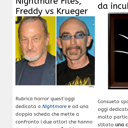
Nightmare Files,
da inc
Freddy vs Krueger
Rubrica horror quest’oggi
Consueto sp
dedicata a
Nightmare
e ad una
oggi dedicat
doppia scheda che mette a
molto parti
confronto i due attori che hanno
stilato
una c