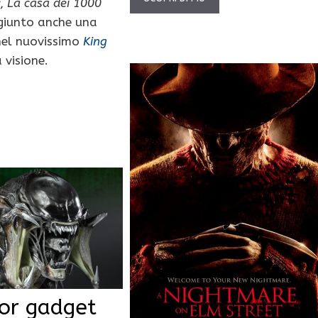
,
La casa dei 1000
giunto anche una
nel nuovissimo
King
 visione.
ror gadget