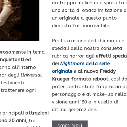
da troppo make-up e sprecato i
una sorta di opaca imitazione d
un originale a questo punto
dimostratosi inarrivabile.
Per l’occasione dedichiamo due
speciali della nostra consueta
gorosamente in tema
rubrica horror
agli effetti specia
inquietanti ed
dei
Nightmare
della serie
anno all’interno
originale
e
al nuovo Freddy
ror degli
Universal
Krueger formato reboot
, così d
llestimenti
poter confrontare l’approccio a
ntrattenere ogni
personaggio e al make-up nella
visione anni ’80 e in quella di
ultima generazione.
e principali
attrazioni
ono 20 anni
, tra
SCOPRI DI PIÙ