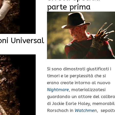
parte prima
ni Universal
Si sono dimostrati giustificati i
timori e le perplessità che si
erano create intorno al nuovo
Nightmare
, materializzatesi
guardando un attore del calibr
di Jackie Earle Haley, memorabil
Rorschach in
Watchme
n
, sepolt