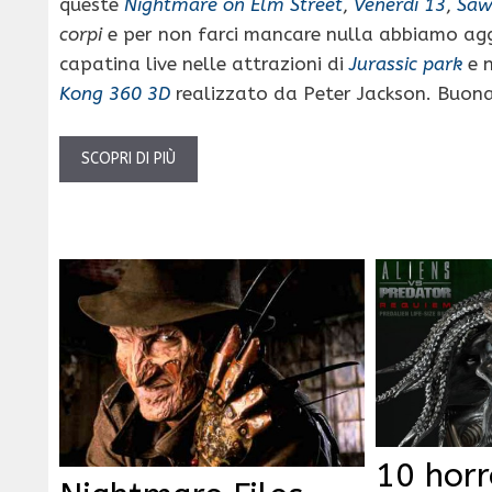
queste
Nightmare on Elm Street
,
Venerdì 13
,
Saw
corpi
e per non farci mancare nulla abbiamo ag
capatina live nelle attrazioni di
Jurassic park
e 
Kong 360 3D
realizzato da Peter Jackson. Buona
SCOPRI DI PIÙ
10 hor