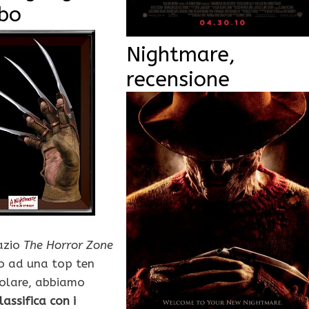
ubo
Nightmare,
recensione
azio
The Horror Zone
o ad una top ten
colare, abbiamo
lassifica con i