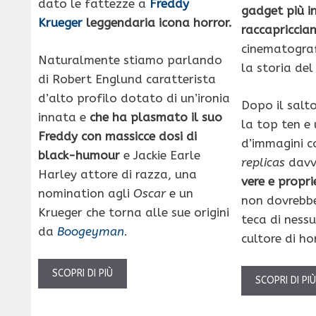
dato
le fattezze a
Freddy
gadget più in
Krueger
leggendaria icona horror.
raccapriccian
cinematograf
Naturalmente stiamo parlando
la storia del
di Robert Englund caratterista
d’alto profilo dotato di un’ironia
Dopo il salt
innata e
che ha plasmato il suo
la top ten e 
Freddy con massicce dosi di
d’immagini c
black-humour
e Jackie Earle
replicas
davve
Harley attore di razza, una
vere e propri
nomination agli
Oscar
e un
non dovrebb
Krueger che torna alle sue origini
teca di nessu
da
Boogeyman
.
cultore di h
SCOPRI DI PIÙ
SCOPRI DI PI