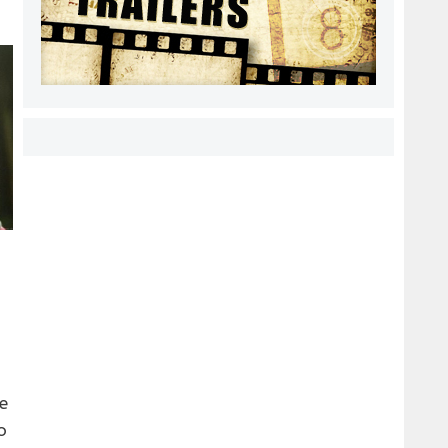
o
e
o