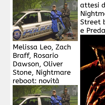
attesi 
Nightm
Street 
e Preda
Melissa Leo, Zach
Braff, Rosario
Dawson, Oliver
Stone, Nightmare
reboot: novità