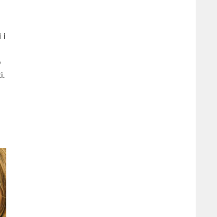
 i
o
i.