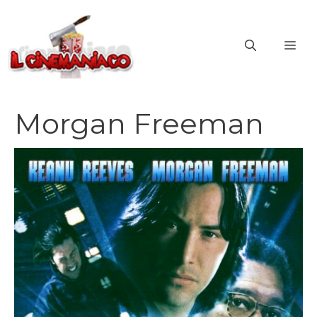
Vai
al
ME
contenuto
Morgan Freeman