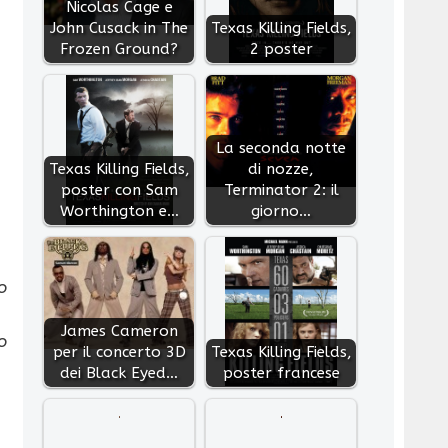
Nicolas Cage e
John Cusack in The
Texas Killing Fields,
Frozen Ground?
2 poster
La seconda notte
Texas Killing Fields,
di nozze,
poster con Sam
Terminator 2: il
Worthington e…
giorno…
o
James Cameron
o
per il concerto 3D
Texas Killing Fields,
dei Black Eyed…
poster francese