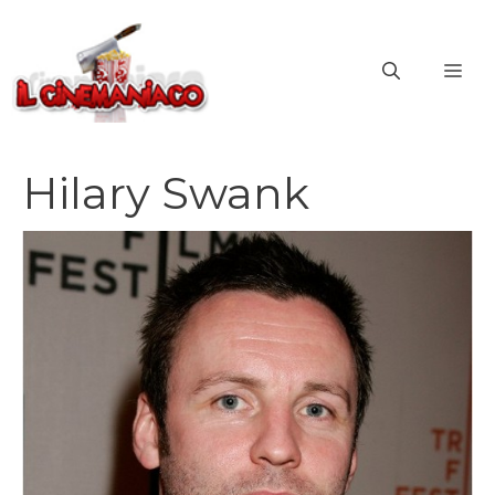
Vai
al
ME
contenuto
Hilary Swank