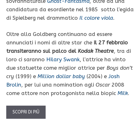
sovrannaturale
Ghost-Fantasma
,
oltre ad una
candidatura da esordiente nel 1985 sotto l’egida
di Spielberg nel drammatico
Il colore viola
.
Oltre alla Goldberg continuano ad essere
annunciati i nomi di altre star che
il 27 febbraio
transiteranno sul palco del
Kodak Theatre
, tra di
loro ci saranno
Hilary Swank
, l’attrice ha vinto
due statuette come miglior attrice per
Boys don’t
cry
(1999) e
Million dollar baby
(2004) e
Josh
Brolin
, per lui una nomination agli
Oscar
2008
come attore non protagonista nella biopic
Milk
.
SCOPRI DI PIÙ