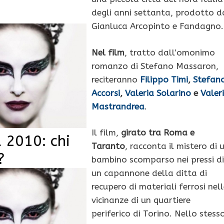
degli anni settanta, prodotto d
Gianluca Arcopinto e Fandagno.
Nel film
, tratto dall’omonimo
romanzo di Stefano Massaron,
reciteranno
Filippo Timi
,
Stefan
Accorsi
,
Valeria Solarino
e
Valer
Mastrandrea
.
Il film,
girato tra Roma e
 2010: chi
Taranto
, racconta il mistero di 
?
bambino scomparso nei pressi di
un capannone della ditta di
recupero di materiali ferrosi nell
vicinanze di un quartiere
periferico di Torino. Nello stess