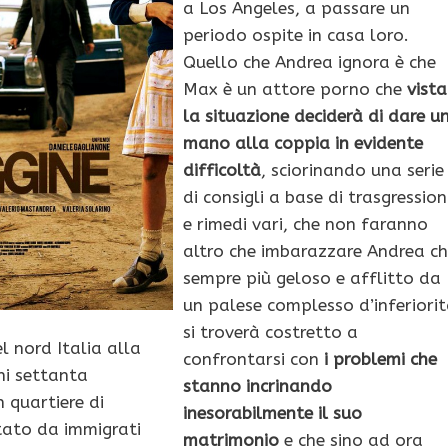
a Los Angeles, a passare un
periodo ospite in casa loro.
Quello che Andrea ignora è che
Max è un attore porno che
vista
la situazione deciderà di dare u
mano alla coppia in evidente
difficoltà
, sciorinando una serie
di consigli a base di trasgression
e rimedi vari, che non faranno
altro che imbarazzare Andrea c
sempre più geloso e afflitto da
un palese complesso d’inferiori
si troverà costretto a
el nord Italia alla
confrontarsi con
i problemi che
ni settanta
stanno incrinando
 quartiere di
inesorabilmente il suo
itato da immigrati
matrimonio
e che sino ad ora