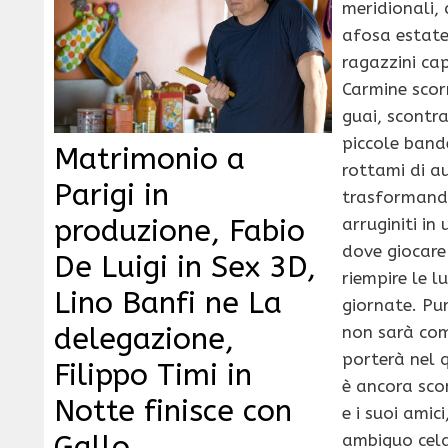
meridionali,
afosa estat
ragazzini cap
Carmine scor
guai, scontr
piccole band
Matrimonio a
rottami di a
Parigi in
trasformando
produzione, Fabio
arruginiti in
dove giocare 
De Luigi in Sex 3D,
riempire le l
Lino Banfi ne La
giornate. Pu
delegazione,
non sarà com
porterà nel 
Filippo Timi in
è ancora sco
Notte finisce con
e i suoi amic
Gallo
ambiguo cel