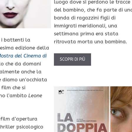
luogo dove si perdono le tracce
del bambino, che fa parte di un
banda di ragazzini figli di
immigrati meridionali, una
settimana prima era stata
i battenti la
ritrovata morta una bambina.
esima edizione della
ostra del Cinema di
SCOPRI DI PIÙ
to che da domani
cialmente anche la
e diamo un’occhiata
 film che si
no l’ambito
Leone
 film d’apertura
thriller psicologico