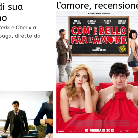
l’amore, recension
di sua
no
erix e Obelix al
 saga, diretto da