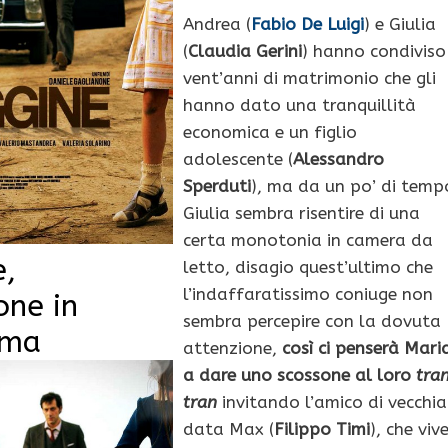
Andrea (
Fabio De Luigi
) e Giulia
(
Claudia Gerini
) hanno condiviso
vent’anni di matrimonio che gli
hanno dato una tranquillità
economica e un figlio
adolescente (
Alessandro
Sperduti
), ma da un po’ di temp
Giulia sembra risentire di una
certa monotonia in camera da
e,
letto, disagio quest’ultimo che
l’indaffaratissimo coniuge non
one in
sembra percepire con la dovuta
ima
attenzione,
così ci penserà Mari
a dare uno scossone al loro
tra
tran
invitando l’amico di vecchia
data Max (
Filippo Timi
), che viv