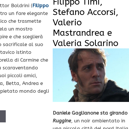
Filippo Timi,
ttor Boldrini (
Filippo
Stefano Accorsi,
etro un fare elegante
Valerio
tico che trasmette
ela un mostro
Mastrandrea e
ire e che sceglierà
Valeria Solarino
 sacrificale al suo
tavico istinto
orella di Carmine che
rà scaraventando
uoi piccoli amici,
ia, Betta, Andrea e
spietato mondo degli
Daniele Gaglianone sta girando
Ù
Ruggine
, un noir ambientato in
una piccola città del nord Italia