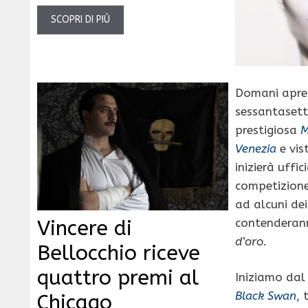
SCOPRI DI PIÙ
Domani apre 
sessantasett
prestigiosa
M
Venezia
e vis
inizierà uffi
competizion
ad alcuni dei
Vincere di
contenderan
d’oro
.
Bellocchio riceve
quattro premi al
Iniziamo dal
Black Swan
, 
Chicago