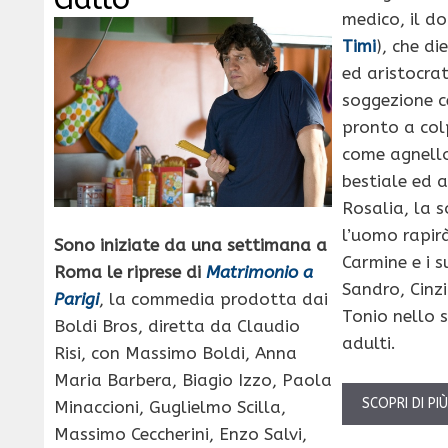
medico, il do
Timi
), che di
ed aristocra
soggezione c
pronto a colp
come agnello
bestiale ed a
Rosalia, la s
l’uomo rapi
Sono iniziate da una settimana a
Carmine e i s
Roma le riprese di
Matrimonio a
Sandro, Cinz
Parigi
, la commedia prodotta dai
Tonio nello 
Boldi Bros, diretta da Claudio
adulti.
Risi, con Massimo Boldi, Anna
Maria Barbera, Biagio Izzo, Paola
SCOPRI DI PI
Minaccioni, Guglielmo Scilla,
Massimo Ceccherini, Enzo Salvi,