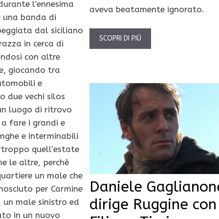
 durante l’ennesima
aveva beatamente ignorato.
e una banda di
eggiata dal siciliano
SCOPRI DI PIÙ
razza in cerca di
andosi con altre
e, giocando tra
utomobili e
 due vechi silos
 un luogo di ritrovo
a fare i grandi e
unghe e interminabili
rtroppo quell’estate
e le altre, perchè
quartiere un male che
Daniele Gaglianon
nosciuto per Carmine
dirige Ruggine con
i, un male sinistro ed
ato in un nuovo