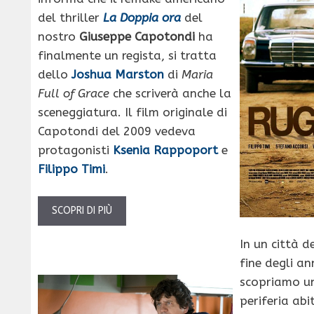
del thriller
La Doppia ora
del
nostro
Giuseppe Capotondi
ha
finalmente un regista, si tratta
dello
Joshua Marston
di
Maria
Full of Grace
che scriverà anche la
sceneggiatura. Il film originale di
Capotondi del 2009 vedeva
protagonisti
Ksenia Rappoport
e
Filippo Timi
.
SCOPRI DI PIÙ
In un città d
fine degli an
scopriamo un
periferia ab