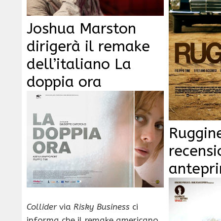
Joshua Marston
dirigerà il remake
dell’italiano La
doppia ora
Ruggin
recensi
antepr
Collider
via
Risky Business
ci
informa che il remake americano