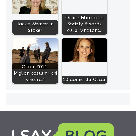
Online Film Critcs
Jackie Weaver in
Society Awards
Stoker
2010, vincitori:…
Oscar 2011,
Migliori costumi: chi
vincerà?
10 donne da Oscar