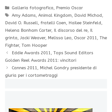
Categorie
Galleria fotografica
,
Premio Oscar
Tag
Amy Adams
,
Animal Kingdom
,
David Michod
,
David O. Russell
,
fratelli Coen
,
Hailee Steinfeld
,
Helena Bonham Carter
,
Il discorso del re
,
Il
grinta
,
Jacki Weaver
,
Melissa Leo
,
Oscar 2011
,
The
Fighter
,
Tom Hooper
Eddie Awards 2011, Tops Sound Editors
Golden Reel Awards 2011: vincitori
Cannes 2011, Michel Gondry presidente di
giuria per i cortometraggi