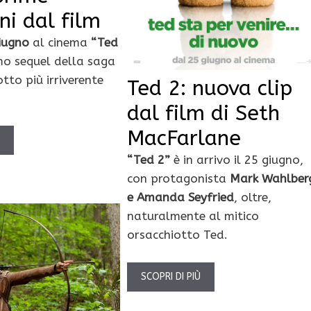
i dal film
iugno
al cinema
“Ted
imo sequel della saga
otto più irriverente
Ted 2: nuova clip
dal film di Seth
MacFarlane
Ù
“Ted 2”
è in arrivo il 25 giugno,
con protagonista
Mark Wahlber
e Amanda Seyfried
, oltre,
naturalmente al mitico
orsacchiotto Ted.
SCOPRI DI PIÙ