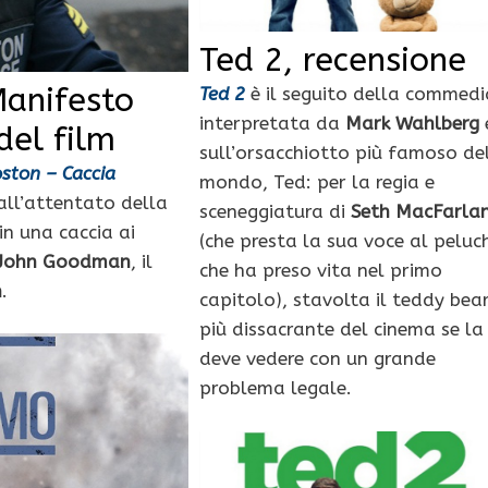
Ted 2, recensione
Manifesto
Ted 2
è il seguito della commedi
interpretata da
Mark Wahlberg
del film
sull’orsacchiotto più famoso de
ston – Caccia
mondo, Ted: per la regia e
 all’attentato della
sceneggiatura di
Seth MacFarla
in una caccia ai
(che presta la sua voce al peluc
, John Goodman
, il
che ha preso vita nel primo
n
.
capitolo), stavolta il teddy bea
più dissacrante del cinema se la
deve vedere con un grande
problema legale.