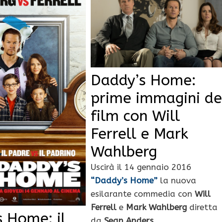
Daddy’s Home:
prime immagini de
film con Will
Ferrell e Mark
Wahlberg
Uscirà il 14 gennaio 2016
“Daddy’s Home”
la nuova
esilarante commedia con
Will
Ferrell
e
Mark Wahlberg
diretta
 Home: il
da
Sean Anders.