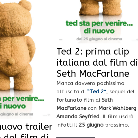
Ted 2: prima clip
italiana dal film di
Seth MacFarlane
Manca davvero pochissimo
all’uscita di
“Ted 2″
, sequel del
fortunato film di
Seth
MacFarlane
con
Mark Wahlberg
Amanda Seyfried
. Il film uscirà
nuovo trailer
infatti il
25 giugno
prossimo.
 del film di