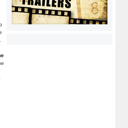
a
e
l
ne
he
r