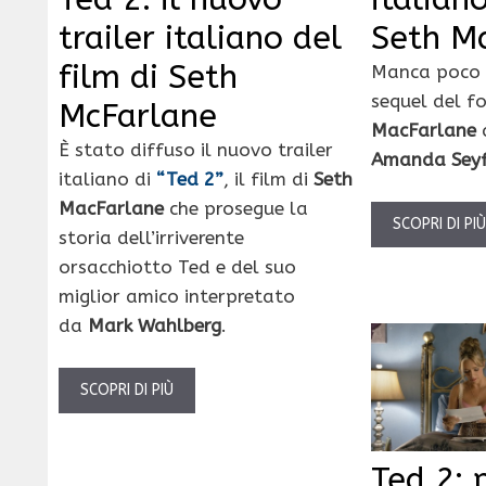
trailer italiano del
Seth M
film di Seth
Manca poco a
sequel del f
McFarlane
MacFarlane
È stato diffuso il nuovo trailer
Amanda Seyf
italiano di
“Ted 2”
, il film di
Seth
MacFarlane
che prosegue la
SCOPRI DI PI
storia dell’irriverente
orsacchiotto Ted e del suo
miglior amico interpretato
da
Mark Wahlberg
.
SCOPRI DI PIÙ
Ted 2: 