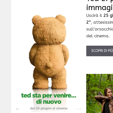
immagin
Uscirà il
25 g
2”
, attesiss
sull’orsacchi
del cinema.
SCOPRI DI PI