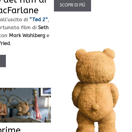
SCOPRI DI PIÙ
acFarlane
ll’uscita di
“Ted 2”
,
ortunato film di
Seth
con
Mark Wahlberg
e
ried
.
Ù
prime