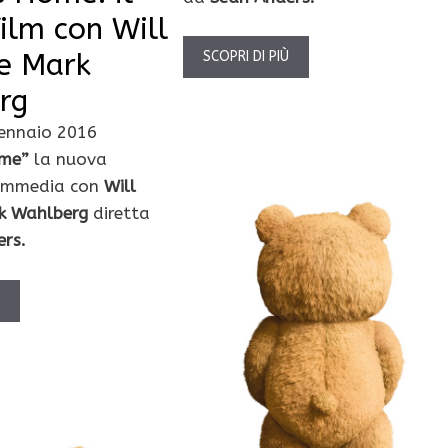
ilm con Will
 e Mark
SCOPRI DI PIÙ
rg
gennaio 2016
ome”
la nuova
commedia con
Will
k Wahlberg
diretta
ers.
Ù