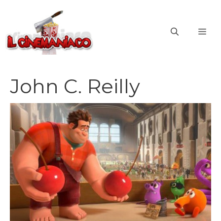
Vai
al
ME
contenuto
John C. Reilly