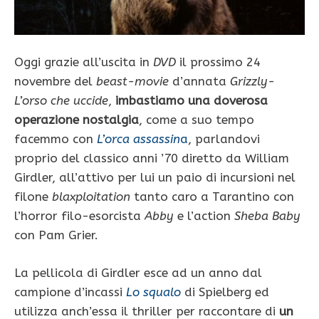
Oggi grazie all’uscita in
DVD
il prossimo 24
novembre del
beast-movie
d’annata
Grizzly-
L’orso che uccide
,
imbastiamo una doverosa
operazione nostalgia
, come a suo tempo
facemmo con
L’orca assassin
a
, parlandovi
proprio del classico anni ’70 diretto da William
Girdler, all’attivo per lui un paio di incursioni nel
filone
blaxploitation
tanto caro a Tarantino con
l’horror filo-esorcista
Abby
e l’action
Sheba Baby
con Pam Grier.
La pellicola di Girdler esce ad un anno dal
campione d’incassi
Lo squalo
di Spielberg ed
utilizza anch’essa il thriller per raccontare di
un