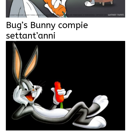
Bug’s Bunny compie
settant’anni