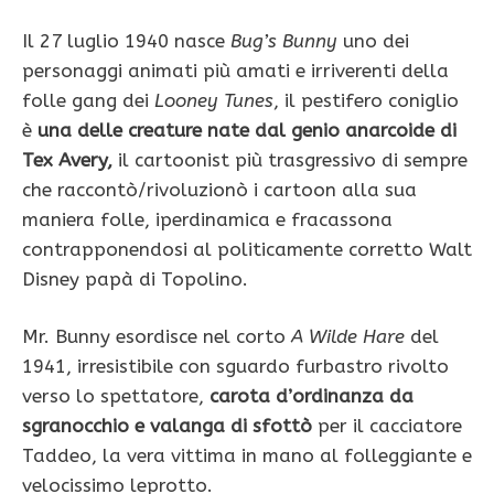
Il 27 luglio 1940 nasce
Bug’s Bunny
uno dei
personaggi animati più amati e irriverenti della
folle gang dei
Looney Tunes
, il pestifero coniglio
è
una delle creature nate dal genio anarcoide di
Tex Avery,
il cartoonist più trasgressivo di sempre
che raccontò/rivoluzionò i cartoon alla sua
maniera folle, iperdinamica e fracassona
contrapponendosi al politicamente corretto Walt
Disney papà di Topolino.
Mr. Bunny esordisce nel corto
A Wilde Hare
del
1941, irresistibile con sguardo furbastro rivolto
verso lo spettatore,
carota d’ordinanza da
sgranocchio e valanga di sfottò
per il cacciatore
Taddeo, la vera vittima in mano al folleggiante e
velocissimo leprotto.