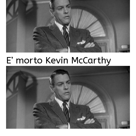
E’ morto Kevin McCarthy