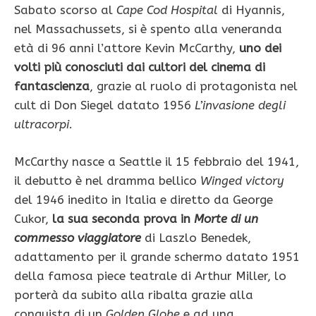
Sabato scorso al
Cape Cod Hospital
di Hyannis,
nel Massachussets, si è spento alla veneranda
età di 96 anni l’attore Kevin McCarthy,
uno dei
volti più conosciuti dai cultori del cinema di
fantascienza
, grazie al ruolo di protagonista nel
cult di Don Siegel datato 1956
L’invasione degli
ultracorpi
.
McCarthy nasce a Seattle il 15 febbraio del 1941,
il debutto è nel dramma bellico
Winged victory
del 1946 inedito in Italia e diretto da George
Cukor,
la sua seconda prova in
Morte di un
commesso viaggiatore
di Laszlo Benedek,
adattamento per il grande schermo datato 1951
della famosa piece teatrale di Arthur Miller, lo
porterà da subito alla ribalta grazie alla
conquista di un
Golden Globe
e ad una