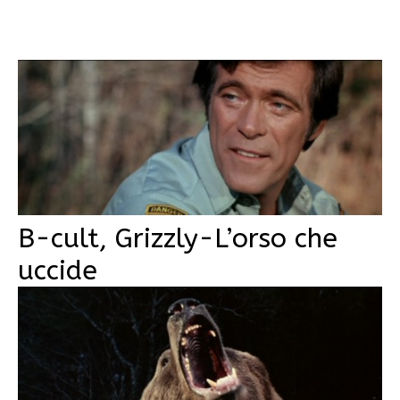
B-cult, Grizzly-L’orso che
uccide