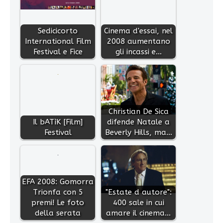
Sedicicorto
Cinema d'essai, nel
International Film
2008 aumentano
Festival e Fice
gli incassi e…
Christian De Sica
Il bATìK [Film]
difende Natale a
Festival
Beverly Hills, ma…
EFA 2008: Gomorra
Trionfa con 5
"Estate d autore":
premi! Le foto
400 sale in cui
della serata
amare il cinema…