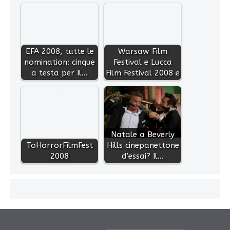
EFA 2008, tutte le
Warsaw Film
nomination: cinque
Festival e Lucca
a testa per Il…
Film Festival 2008 e
Natale a Beverly
ToHorrorFilmFest
Hills cinepanettone
2008
d'essai? Il…