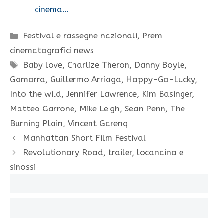
cinema…
Categorie
Festival e rassegne nazionali
,
Premi
cinematografici news
Tag
Baby love
,
Charlize Theron
,
Danny Boyle
,
Gomorra
,
Guillermo Arriaga
,
Happy-Go-Lucky
,
Into the wild
,
Jennifer Lawrence
,
Kim Basinger
,
Matteo Garrone
,
Mike Leigh
,
Sean Penn
,
The
Burning Plain
,
Vincent Garenq
Manhattan Short Film Festival
Revolutionary Road, trailer, locandina e
sinossi