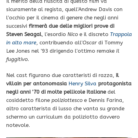
Il merito della riuscita di questo film va
sicuramente al regista, quell’Andrew Davis con
l’occhio per il cinema di genere che negli anni
succesivi
firmerà due delle migliori prove di
Steven Seagal
, l’esordio
Nico
e il discreto
Trappola
in alto mare
, contribuendo all’
Oscar
di Tommy
Lee Jones nel ’93 dirigendo l’ottimo remake
Il
fuggitivo
.
Nel cast figurano due caratteristi di razza,
il
villain per antonomasia
Henry Silva
protagonista
negli anni ’70 di molte pellicole italiane
del
cosiddetto filone
poliziottesco
e Dennis Farina,
altro caratterista di lusso che vanta su grande
schermo un curriculum da poliziotto davvero
notevole.