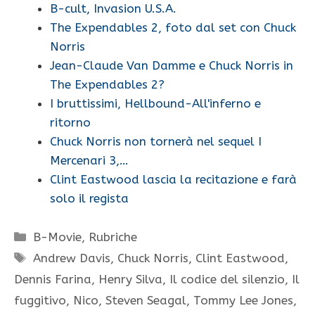
B-cult, Invasion U.S.A.
The Expendables 2, foto dal set con Chuck
Norris
Jean-Claude Van Damme e Chuck Norris in
The Expendables 2?
I bruttissimi, Hellbound-All'inferno e
ritorno
Chuck Norris non tornerà nel sequel I
Mercenari 3,…
Clint Eastwood lascia la recitazione e farà
solo il regista
Categorie
B-Movie
,
Rubriche
Tag
Andrew Davis
,
Chuck Norris
,
Clint Eastwood
,
Dennis Farina
,
Henry Silva
,
Il codice del silenzio
,
Il
fuggitivo
,
Nico
,
Steven Seagal
,
Tommy Lee Jones
,