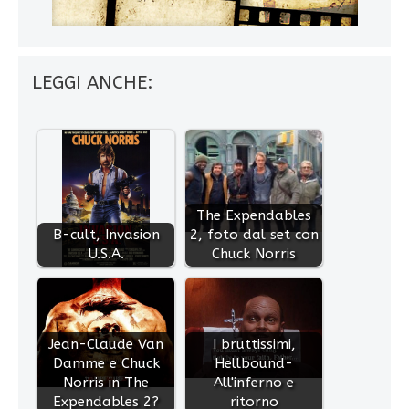
LEGGI ANCHE:
The Expendables
B-cult, Invasion
2, foto dal set con
U.S.A.
Chuck Norris
Jean-Claude Van
I bruttissimi,
Damme e Chuck
Hellbound-
Norris in The
All'inferno e
Expendables 2?
ritorno