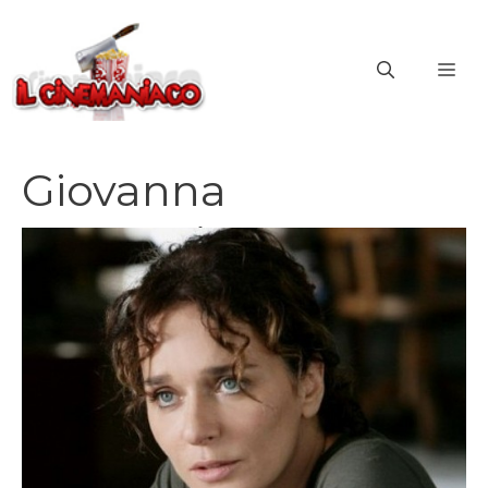
Vai
al
ME
contenuto
Giovanna
Mezzogiorno