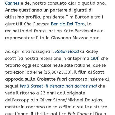
Cannes
e del nostro consueto diario quotidiano.
Anche quest’anno un parterre di giurati di
altissimo profilo
, presidente Tim Burton e tra i
giurati il
Che Guevara
Benicio Del Toro
, la
reginetta del fanta-action Kate Beckinsale e a
rappresentare l’Italia Giovanna Mezzogiorno.
Ad aprire la rassegna il
Robin Hood
di Ridley
scott (la nostra recensione in anteprima
QUI
) che
proprio oggi esordisce nelle sale italiane, due le
proiezioni odierne (15,30/23,30),
il film di Scott
approda sulla Croisette fuori concorso
insieme al
sequel
Wall Street-Il denato non dorme mai
che
vede il ritorno a 23 anni dall’originale
dell’accoppiata Oliver Stone/Michael Douglas,
mentre in concorso un solo film a stelle e strisce
quest’anno, il thrille-politico
Fair Game
di Doug