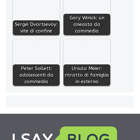
Gary Winick: un
Sergei Dvortsevoy:
cineasta da
vite di confine
commedia
Peter Sollett:
Ursula Meier:
adolescenti da
ritratto di famiglia
commedia
in esterno