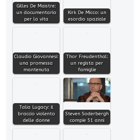
Gilles De Maistre:
un documentario
Kirk De Micco: un
per la vita
esordio spaziale
Claudio Giovannesi:
Thor Freudenthal:
una promessa
un regista per
mantenuta
famiglie
Talia Lugacy: il
braccio violento
Steven Soderbergh
delle donne
compie 51 anni