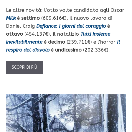
Le altre novità: l’otto volte candidato agli Oscar
Milk
è
settimo
(609.616€), il nuovo lavoro di
Daniel Craig
Defiance
:
I giorni del coraggio
è
ottavo
(454.137€), il natalizio
Tutti insieme
inevitabilmente
è
decimo
(239.711€) e l’horror
Il
respiro del diavolo
è
undicesimo
(202.336€).
SCOPRI DI PIÙ