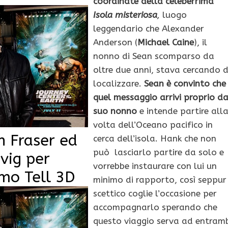
coordinate della celeberrima
Isola misteriosa
,
luogo
leggendario che Alexander
Anderson (
Michael Caine
), il
nonno di Sean scomparso da
oltre due anni, stava cercando d
localizzare.
Sean è convinto che
quel messaggio arrivi proprio d
suo nonno
e intende partire all
volta dell’Oceano pacifico in
n Fraser ed
cerca dell’isola. Hank che non
può lasciarlo partire da solo e
evig per
vorrebbe instaurare con lui un
mo Tell 3D
minimo di rapporto, così seppur
scettico coglie l’occasione per
accompagnarlo sperando che
questo viaggio serva ad entram