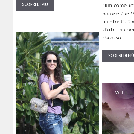
SCOPRI DI PIÙ
film come
To
Black
e
The D
mentre l’ulti
stata la co
riscossa
.
SCOPRI DI PI