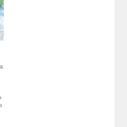
il
n
o