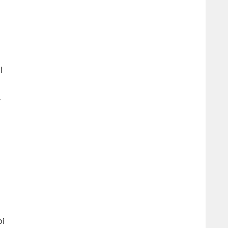
i
a
a
bi