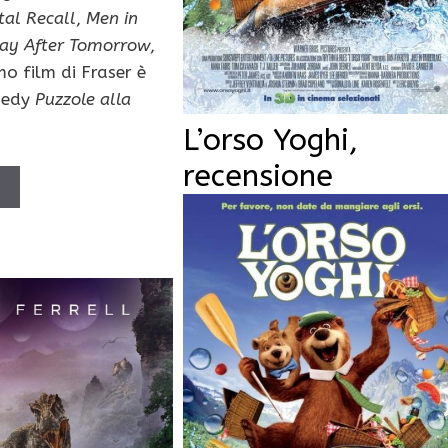
tal Recall
,
Men in
ay After Tomorrow
,
mo film di Fraser è
medy
Puzzole alla
L’orso Yoghi,
recensione
Ù