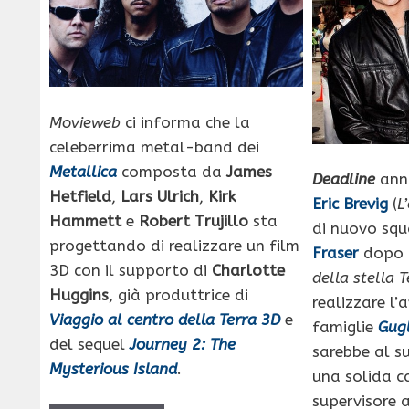
Movieweb
ci informa che la
celeberrima metal-band dei
Metallica
composta da
James
Deadline
annu
Hetfield
,
Lars Ulrich
,
Kirk
Eric Brevig
(
L
Hammett
e
Robert Trujillo
sta
di nuovo sq
progettando di realizzare un film
Fraser
dopo
3D con il supporto di
Charlotte
della stella 
Huggins
, già produttrice di
realizzare l
Viaggio al centro della Terra 3D
e
famiglie
Gugl
del sequel
Journey 2: The
sarebbe al s
Mysterious Island
.
una solida c
supervisore ag