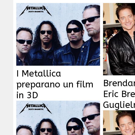
I Metallica
Brenda
preparano un film
Eric Br
in 3D
Gugliel