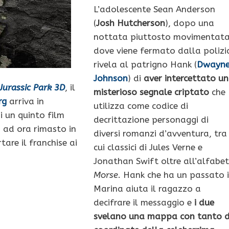
L’adolescente Sean Anderson
(
Josh Hutcherson
), dopo una
nottata piuttosto movimentat
dove viene fermato dalla polizi
rivela al patrigno Hank (
Dwayn
Johnson
) di
aver intercettato un
Jurassic Park 3D
, il
misterioso segnale criptato
che
rg
arriva in
utilizza come codice di
 un quinto film
decrittazione personaggi di
 ad ora rimasto in
diversi romanzi d’avventura, tra
tare il franchise ai
cui classici di Jules Verne e
Jonathan Swift oltre all’alfabe
Morse
. Hank che ha un passato 
Marina aiuta il ragazzo a
decifrare il messaggio e
i due
svelano una mappa con tanto d