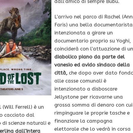
dall’amico di sempre Bubu.
L’arrivo nel parco di Rachel (An
Faris) una bella documentarista
intenzionata a girare un
documentario proprio su Yoghi,
coinciderà con l’attuazione di u
diabolico piano da parte del
vanesio ed avido sindaco della
città,
che dopo aver dato fond
alle casse comunali è
intenzionato a disboscare
Jellystone per ricavarne una
grossa somma di denaro con cui
 (Will Ferrell) è un
rimpinguare le proprie tasche e
o cacciato dal
finanziare la campagna
di scienze naturali e
elettorale che lo vedrà in corsa
rlina dall’intera