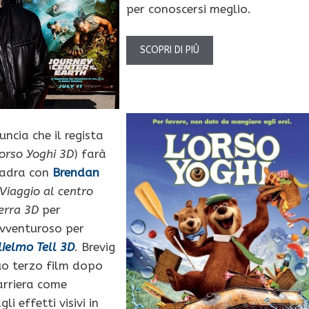
per conoscersi meglio.
SCOPRI DI PIÙ
ncia che il regista
’orso Yoghi 3D
) farà
uadra con
Brendan
Viaggio al centro
Terra 3D
per
’avventuroso per
ielmo Tell 3D
. Brevig
uo terzo film dopo
arriera come
li effetti visivi in