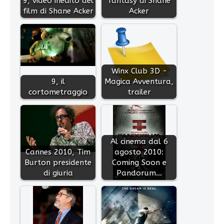
9, video inedito del
fantasy di Shane
film di Shane Acker
Acker
Winx Club 3D -
9, il
Magica Avventura,
cortometraggio
trailer
Al cinema dal 6
Cannes 2010, Tim
agosto 2010:
Burton presidente
Coming Soon e
di giuria
Pandorum…