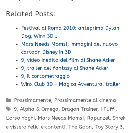
Related Posts:
Festival di Roma 2010: anteprima Dylan
Dog, Winx 3D…
Mars Needs Moms!, immagini del nuovo
cartoon Disney in 3D
9, video inedito del film di Shane Acker
9, trailer del fantasy di Shane Acker
9, il cortometraggio
Winx Club 3D - Magica Avventura, trailer
Categorie
Prossimamente
,
Prossimamente al cinema
Tag
9
,
Alpha & Omega
,
Dragon Trainer
,
I Puffi
,
L'orso Yoghi
,
Mars Needs Moms!
,
Rapunzel
,
Shrek
e vissero felici e contenti
,
The Goon
,
Toy Story 3
,