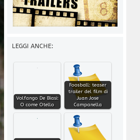
LEGGI ANCHE:
Foosball: teaser
trailer del film di
Volfango De Biasi:
Juan Jose
O come Otello
Campanella