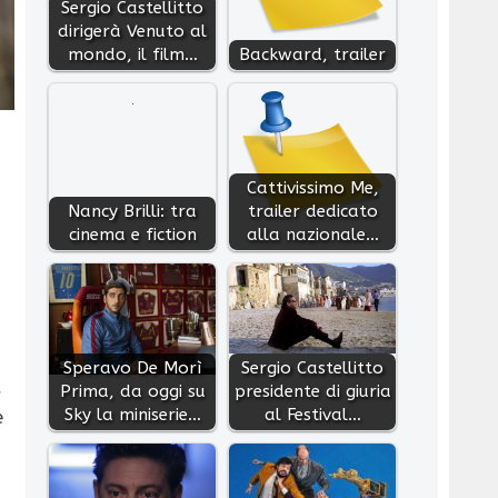
Sergio Castellitto
dirigerà Venuto al
mondo, il film…
Backward, trailer
Cattivissimo Me,
Nancy Brilli: tra
trailer dedicato
cinema e fiction
alla nazionale…
Speravo De Morì
Sergio Castellitto
,
Prima, da oggi su
presidente di giuria
Sky la miniserie…
al Festival…
e