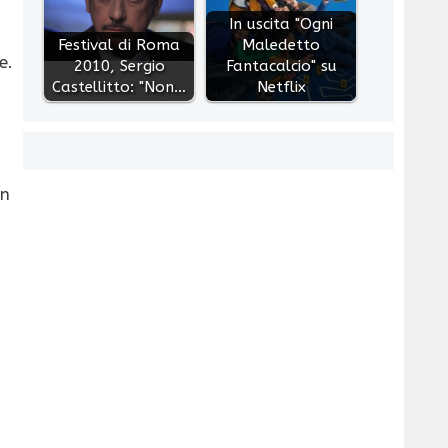
In uscita "Ogni
Festival di Roma
Maledetto
e.
2010, Sergio
Fantacalcio" su
Castellitto: "Non…
Netflix
on