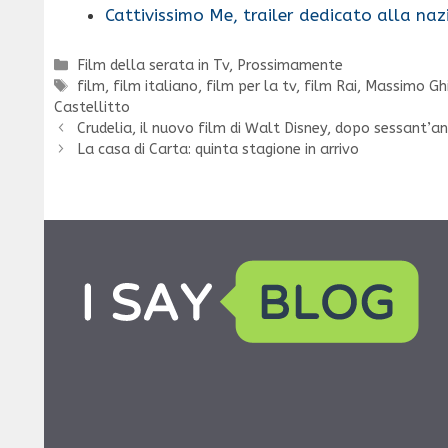
Cattivissimo Me, trailer dedicato alla na
Categorie
Film della serata in Tv
,
Prossimamente
Tag
film
,
film italiano
,
film per la tv
,
film Rai
,
Massimo Ghi
Castellitto
Crudelia, il nuovo film di Walt Disney, dopo sessant’a
La casa di Carta: quinta stagione in arrivo