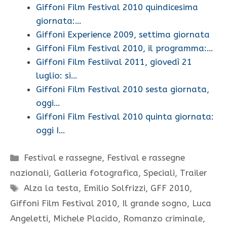
Giffoni Film Festival 2010 quindicesima
giornata:…
Giffoni Experience 2009, settima giornata
Giffoni Film Festival 2010, il programma:…
Giffoni Film Festiival 2011, giovedì 21
luglio: si…
Giffoni Film Festival 2010 sesta giornata,
oggi…
Giffoni Film Festival 2010 quinta giornata:
oggi I…
Categorie
Festival e rassegne
,
Festival e rassegne
nazionali
,
Galleria fotografica
,
Speciali
,
Trailer
Tag
Alza la testa
,
Emilio Solfrizzi
,
GFF 2010
,
Giffoni Film Festival 2010
,
Il grande sogno
,
Luca
Angeletti
,
Michele Placido
,
Romanzo criminale
,