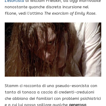
L’esorcista
di William Friedkin, ad oggi inarrivabile
nonostante quanche discreta incursione nel
filone, vedi l’ottimo
The exorcism of Emily Rose
.
Stamm ci racconta di uno pseudo-esorcista con
tanto di tonaca a caccia di credenti-creduloni
che abbiano dei familiari con problemi psichiatrici
e a cui lui possa spillare qualche
generosa