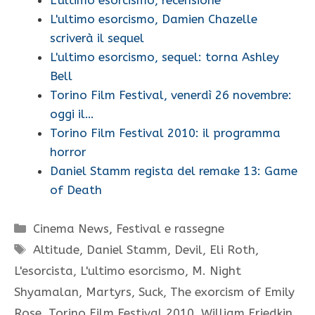
L'ultimo esorcismo, recensione
L'ultimo esorcismo, Damien Chazelle
scriverà il sequel
L'ultimo esorcismo, sequel: torna Ashley
Bell
Torino Film Festival, venerdì 26 novembre:
oggi il…
Torino Film Festival 2010: il programma
horror
Daniel Stamm regista del remake 13: Game
of Death
Categorie
Cinema News
,
Festival e rassegne
Tag
Altitude
,
Daniel Stamm
,
Devil
,
Eli Roth
,
L'esorcista
,
L'ultimo esorcismo
,
M. Night
Shyamalan
,
Martyrs
,
Suck
,
The exorcism of Emily
Rose
,
Torino Film Festival 2010
,
William Friedkin