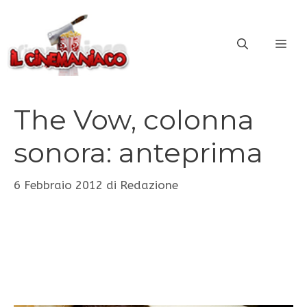
Vai
al
ME
contenuto
The Vow, colonna
sonora: anteprima
6 Febbraio 2012
di
Redazione