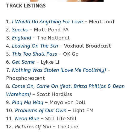
TRACK LISTINGS
1.
I Would Do Anything For Love
– Meat Loaf
2.
Specks
– Matt Pond PA
3.
England
– The National
4.
Leaving On The 5th
– Voxhaul Broadcast
5.
This Too Shall Pass
– OK Go
6.
Get Some
– Lykke Li
7.
Nothing Was Stolen (Love Me Foolishly)
–
Phosphorescent
8.
Come On, Come On (feat. Britta Phillips & Dean
Wareham)
– Scott Hardkiss
9.
Play My Way
– Maya von Doll
10.
Problems of Our Own
– Light FM
11.
Neon Blue
– Still Life Still
12.
Pictures Of You
– The Cure