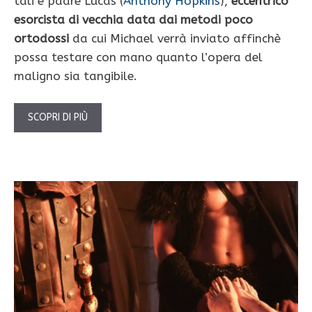
tali e padre Lucas (
Anthony Hopkins
),
eccentrico
esorcista di vecchia data dai metodi poco
ortodossi
da cui Michael verrà inviato affinchè
possa testare con mano quanto l’opera del
maligno sia tangibile.
SCOPRI DI PIÙ