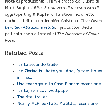
Note di produzione:
il film è tratto da il libro di
Matt Baglio I
l Rito. Storia vera di un esorcista di
oggì
(Sperling & Kupfer), Hafstrom ha diretto
anche il thriller con Jennifer Aniston e Clive Owen
Derailed-Attrazione letale
, i produttori della
pellicola sono gli stessi di
The Exorcism of Emily
Rose
.
Related Posts:
Il rito secondo trailer
Ian Ziering in I hate you, dad, Rutger Hauer
in The…
Una teenager alla Casa Bianca: recensione
Il rito, sei nuovi wallpaper
The rite, trailer
Nanny McPhee-Tata Matilda, recensione