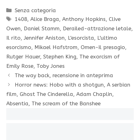
Categorie
Senza categoria
Tag
1408
,
Alice Braga
,
Anthony Hopkins
,
Clive
Owen
,
Daniel Stamm
,
Derailed-attrazione letale
,
Il rito
,
Jennifer Aniston
,
L'esorcista
,
L'ultimo
esorcismo
,
Mikael Hafstrom
,
Omen-il presagio
,
Rutger Hauer
,
Stephen King
,
The exorcism of
Emily Rose
,
Toby Jones
The way back, recensione in anteprima
Horror news: Hobo with a shotgun, A serbian
film, Ghost The Cinderella, Adam Chaplin,
Absentia, The scream of the Banshee