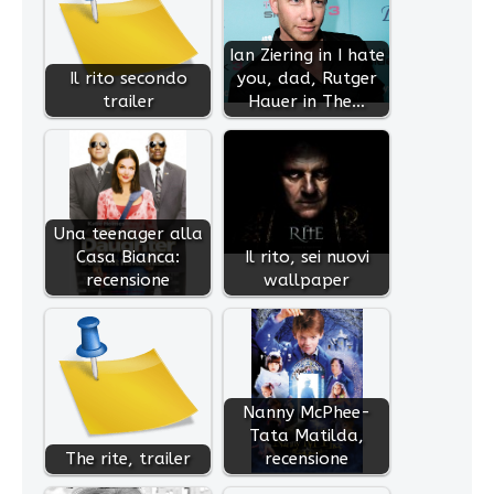
Ian Ziering in I hate
Il rito secondo
you, dad, Rutger
trailer
Hauer in The…
Una teenager alla
Casa Bianca:
Il rito, sei nuovi
recensione
wallpaper
Nanny McPhee-
Tata Matilda,
The rite, trailer
recensione