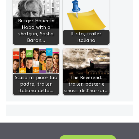
Rutger Hauer in
Hobo with a
shotgun, Sasha
Il rito, trailer
Baron…
italiano
Scusa mi piace tuo
The Reverend:
padre, trailer
trailer, poster e
italiano della…
sinossi dell'horror…