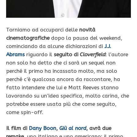
Torniamo ad occuparci delle
novità
cinematografiche
dopo la pausa del weekend,
cominciando da alcune dichiarazioni di
J.J.
Abrams
riguardo il
seguito di
Cloverfield
: l’autore
non solo ha detto che ci sarà un sequel non
perché il primo ha incassato molto, ma solo
perché c’è qualcosa ancora da raccontare, ha
fatto intendere che lui e Matt Reeves stanno
lavorando su un’idea specifica, molto carina, che
potrebbe essere usata più che come seguito,
come spin-off.
Il film di
Dany Boon
,
Giù al nord
, avrà due
remake
, uno italiano e uno americano: il primo