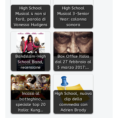
High School
High School
Musical 4 non si
Musical 3-Senior
farà, parola di
Year: colonna
Vanessa Hudgens
sonora
Bandslam-High
Box Office Italia
School Band,
dal 27 febbraio al
recensione
5 marzo 2017:…
Incassi al
High School, nuova
botteghino,
clip della
speciale top 20
commedia con
Italia: Kung…
Adrien Brody