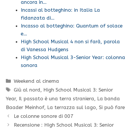
ancora in…
Incassi al botteghino: in Italia La
fidanzata di…
Incasso al botteghino: Quantum of solace
e…
High School Musical 4 non si farà, parola
di Vanessa Hudgens
High School Musical 3-Senior Year: colonna
sonora
Categorie
Weekend al cinema
Tag
Giù al nord
,
High School Musical 3: Senior
Year
,
Il passato è una terra straniera
,
La banda
Baader Meinhof
,
La terrazza sul lago
,
Si può fare
Le colonne sonore di 007
Recensione : High School Musical 3: Senior