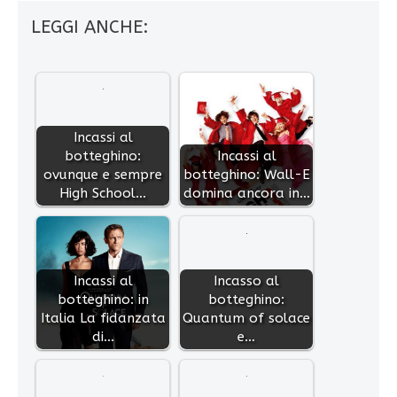
LEGGI ANCHE:
Incassi al
botteghino:
Incassi al
ovunque e sempre
botteghino: Wall-E
High School…
domina ancora in…
Incassi al
Incasso al
botteghino: in
botteghino:
Italia La fidanzata
Quantum of solace
di…
e…