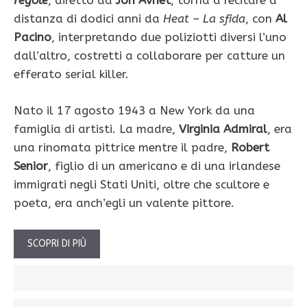
regole
, diretto da
Jon Avnet
, torna a recitare a
distanza di dodici anni da
Heat – La sfida
, con
Al
Pacino
, interpretando due poliziotti diversi l’uno
dall’altro, costretti a collaborare per catture un
efferato serial killer.
Nato il 17 agosto 1943 a New York da una
famiglia di artisti. La madre,
Virginia Admiral
, era
una rinomata pittrice mentre il padre,
Robert
Senior
, figlio di un americano e di una irlandese
immigrati negli Stati Uniti, oltre che scultore e
poeta, era anch’egli un valente pittore.
SCOPRI DI PIÙ