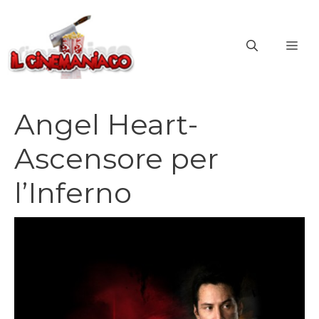
Vai
al
ME
contenuto
Angel Heart-
Ascensore per
l’Inferno