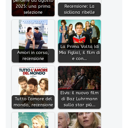
perdere ad agosto
2025: una prima
Recensione: La
selezione
siciliana ribelle
La Prima Volta (di
Amori in corsa,
Mia Figlia), il film di
recensione
e con…
Elvis: il nuovo film
Tutto l'amore del
di Baz Luhrmann
mondo, recensione
sulla star più…