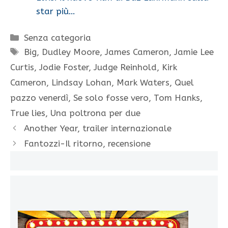
star più…
Categorie
Senza categoria
Tag
Big
,
Dudley Moore
,
James Cameron
,
Jamie Lee
Curtis
,
Jodie Foster
,
Judge Reinhold
,
Kirk
Cameron
,
Lindsay Lohan
,
Mark Waters
,
Quel
pazzo venerdì
,
Se solo fosse vero
,
Tom Hanks
,
True lies
,
Una poltrona per due
Another Year, trailer internazionale
Fantozzi-Il ritorno, recensione