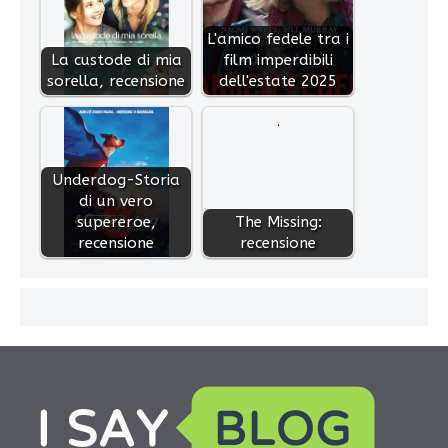
L'amico fedele tra i
La custode di mia
film imperdibili
sorella, recensione
dell'estate 2025
Underdog-Storia
di un vero
supereroe,
The Missing:
recensione
recensione