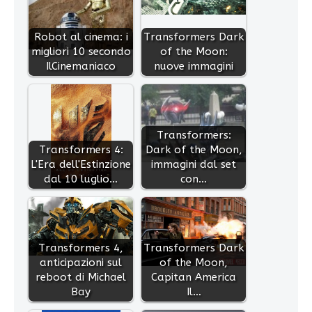
Robot al cinema: i
Transformers Dark
migliori 10 secondo
of the Moon:
IlCinemaniaco
nuove immagini
Transformers:
Transformers 4:
Dark of the Moon,
L'Era dell'Estinzione
immagini dal set
dal 10 luglio…
con…
Transformers 4,
Transformers Dark
anticipazioni sul
of the Moon,
reboot di Michael
Capitan America
Bay
Il…