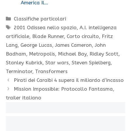
America Il…
Categorie
Classifiche particolari
Tag
2001 Odissea nello spazio
,
A.I. intelligenza
artificiale
,
Blade Runner
,
Corto circuito
,
Fritz
Lang
,
George Lucas
,
James Cameron
,
John
Badham
,
Metropolis
,
Michael Bay
,
Ridley Scott
,
Stanley Kubrick
,
Star wars
,
Steven Spielberg
,
Terminator
,
Transformers
Pirati dei Caraibi 4 supera il miliardo d’incasso
Mission Impossible: Protocollo Fantasma,
trailer italiano