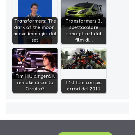
Transformers: The
Transformers 3,
dark of the moon,
spettacolare
nuove immagini dal
concept art dal
set
film di…
Tim Hill dirigerà il
remake di Corto
I 10 film con più
Circuito?
errori del 2011