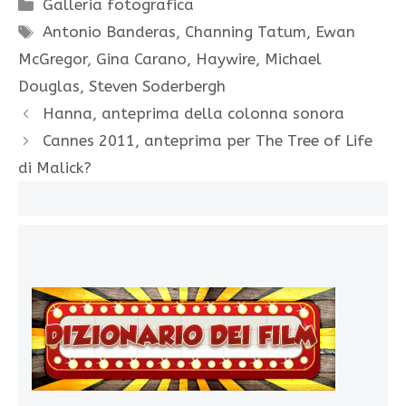
Categorie
Galleria fotografica
Tag
Antonio Banderas
,
Channing Tatum
,
Ewan
McGregor
,
Gina Carano
,
Haywire
,
Michael
Douglas
,
Steven Soderbergh
Hanna, anteprima della colonna sonora
Cannes 2011, anteprima per The Tree of Life
di Malick?