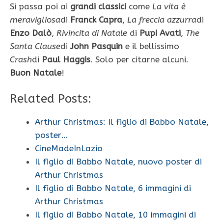
Si passa poi ai
grandi classici
come
La vita è
meravigliosa
di
Franck Capra
,
La freccia azzurra
di
Enzo Dalò
,
Rivincita di Natale
di
Pupi Avati
,
The
Santa Clause
di
John Pasquin
e il bellissimo
Crash
di
Paul Haggis
. Solo per citarne alcuni.
Buon Natale
!
Related Posts:
Arthur Christmas: Il figlio di Babbo Natale,
poster…
CineMadeInLazio
Il figlio di Babbo Natale, nuovo poster di
Arthur Christmas
Il figlio di Babbo Natale, 6 immagini di
Arthur Christmas
Il figlio di Babbo Natale, 10 immagini di