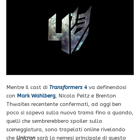
Mentre il cast di
Transformers 4
va definendosi
con
Mark Wahlberg
, Nicola Peltz e Brenton
Thwaites recentente confermati, ad oggi ben
poco si sapeva sulla nuova trama fino a quando,
quelli che sembrerebbero spoiler sulla
sceneggiatura, sono trapelati online rivelando
che
Unicron
sarà la nemesi principale di questo