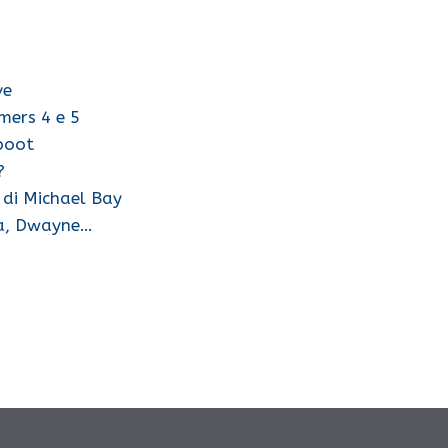
ve
mers 4 e 5
eboot
?
 di Michael Bay
na, Dwayne…