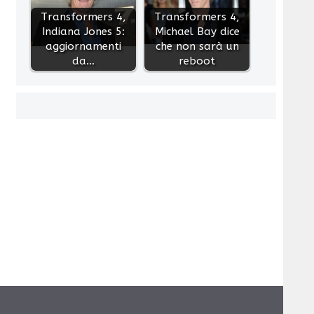
Transformers 4,
Transformers 4,
Indiana Jones 5:
Michael Bay dice
aggiornamenti
che non sarà un
da…
reboot