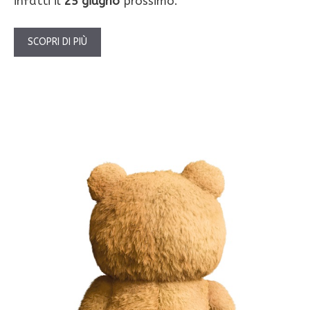
infatti il
25 giugno
prossimo.
SCOPRI DI PIÙ