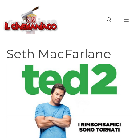
Vai
al
ME
contenuto
Seth MacFarlane