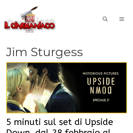
Vai
al
ME
contenuto
Jim Sturgess
5 minuti sul set di Upside
Down, dal 28 febbraio al