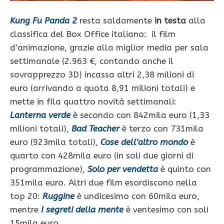
Kung Fu Panda 2
resta saldamente
in testa
alla
classifica del Box Office italiano: il film
d’animazione, grazie alla miglior media per sala
settimanale (2.963 €, contando anche il
sovrapprezzo 3D) incassa altri 2,38 milioni di
euro (arrivando a quota 8,91 milioni totali) e
mette in fila quattro novità settimanali:
Lanterna verde
è secondo con 842mila euro (1,33
milioni totali),
Bad Teacher
è terzo con 731mila
euro (923mila totali),
Cose dell’altro mondo
è
quarto con 428mila euro (in soli due giorni di
programmazione),
Solo per vendetta
è quinto con
351mila euro. Altri due film esordiscono nella
top 20:
Ruggine
è undicesimo con 60mila euro,
mentre
I segreti della mente
è ventesimo con soli
15mila euro.