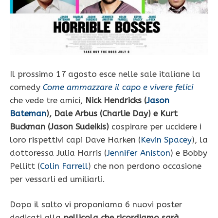
Il prossimo 17 agosto esce nelle sale italiane la
comedy
Come ammazzare il capo e vivere felici
che vede tre amici,
Nick Hendricks (
Jason
Bateman
), Dale Arbus (Charlie Day) e Kurt
Buckman (Jason Sudeikis)
cospirare per uccidere i
loro rispettivi capi Dave Harken (
Kevin Spacey
), la
dottoressa Julia Harris (
Jennifer Aniston
) e Bobby
Pellitt (
Colin Farrell
) che non perdono occasione
per vessarli ed umiliarli.
Dopo il salto vi proponiamo 6 nuovi poster
dedicati alla
pellicola che ricordiamo sarà