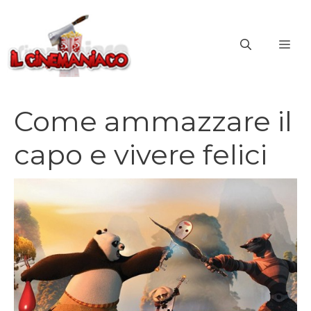
Vai
al
ME
contenuto
Come ammazzare il
capo e vivere felici