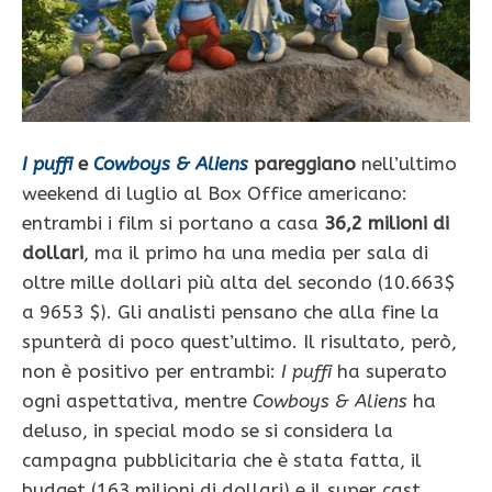
I puffi
e
Cowboys & Aliens
pareggiano
nell’ultimo
weekend di luglio al Box Office americano:
entrambi i film si portano a casa
36,2 milioni di
dollari
, ma il primo ha una media per sala di
oltre mille dollari più alta del secondo (10.663$
a 9653 $). Gli analisti pensano che alla fine la
spunterà di poco quest’ultimo. Il risultato, però,
non è positivo per entrambi:
I puffi
ha superato
ogni aspettativa, mentre
Cowboys & Aliens
ha
deluso, in special modo se si considera la
campagna pubblicitaria che è stata fatta, il
budget (163 milioni di dollari) e il super cast.