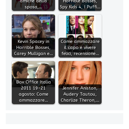
amiche della
Horrible Bosses,
sposa,…
Spy Kids 4, I Puffi…
Kevin Spacey in
Come ammazzare
Horrible Bosses,
il capo e vivere
Carey Mulligan e…
felici, recensione…
Box Office Italia
2011 19-21
Jennifer Aniston,
agosto: Come
Audery Tautou,
ammazzare…
Charlize Theron,…