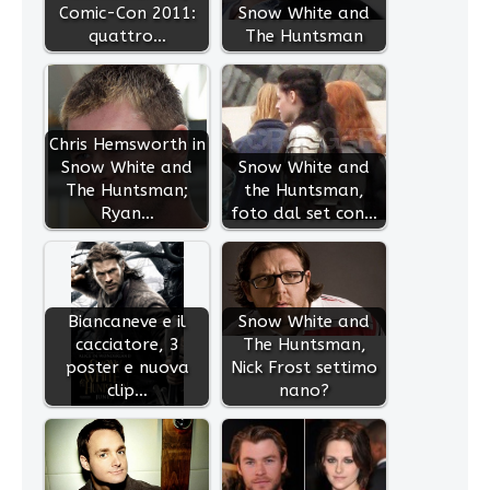
Comic-Con 2011:
Snow White and
quattro…
The Huntsman
Chris Hemsworth in
Snow White and
Snow White and
The Huntsman;
the Huntsman,
Ryan…
foto dal set con…
Biancaneve e il
Snow White and
cacciatore, 3
The Huntsman,
poster e nuova
Nick Frost settimo
clip…
nano?