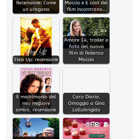
Recensione: Come
Moccia e il cast del
un uragano
film incontrano…
Amore 14, trailer e
foto del nuovo
film di Federico
Step Up: recensione
Moccia
Il matrimonio del
Caro Diario.
mio migliore
Omaggio a Gina
amico, recensione
Lollobrigida