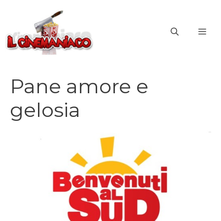
Vai
al
ME
contenuto
Pane amore e
gelosia