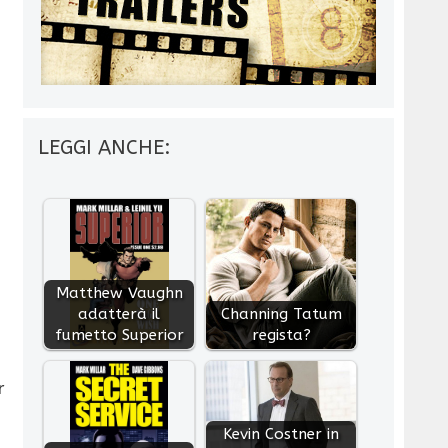
LEGGI ANCHE:
Matthew Vaughn
adatterà il
Channing Tatum
fumetto Superior
regista?
r
Kevin Costner in