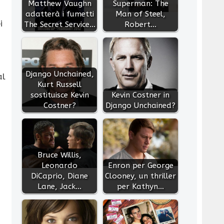
Matthew Vaughn
Superman: The
adatterà i fumetti
Man of Steel,
i
The Secret Service…
Robert…
Django Unchained,
al
Kurt Russell
sostituisce Kevin
Kevin Costner in
Costner?
Django Unchained?
Bruce Willis,
Leonardo
Enron per George
DiCaprio, Diane
Clooney, un thriller
Lane, Jack…
per Kathyn…