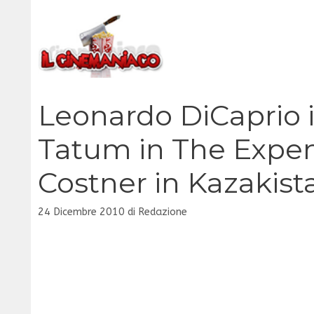
Vai
al
contenuto
Leonardo DiCaprio 
Tatum in The Expen
Costner in Kazakist
24 Dicembre 2010
di
Redazione