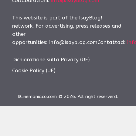
collaborazioni:
info@isayblog.com
This website is part of the IsayBlog!
network. For advertising, press releases and
other
opportunities: info@isayblog.comContattaci:
inf
Dichiarazione sulla Privacy (UE)
Cookie Policy (UE)
IlCinemaniaco.com © 2026. All right reserverd.