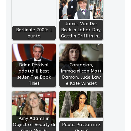
James Van Der
Berlinale 2009: il
Beek in Labor Day,
punto
Gattlin Griffith in…
Brian Percival
Contagion,
adatta il best
immagini con Matt
seller The Book
Damon, Jude Law
Thief
e Kate Winslet
Amy Adams in
Object of Beauty di
Paula Patton in 2
Steve Martin
Guns?