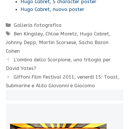
Hugo Cabret, 5 character poster
Hugo Cabret, nuovo poster
Categorie
Galleria fotografica
Tag
Ben Kingsley
,
Chloe Moretz
,
Hugo Cabret
,
Johnny Depp
,
Martin Scorsese
,
Sacha Baron
Cohen
L’ombra dello Scorpione, una trilogia per
David Yates?
Giffoni Film Festival 2011, venerdì 15: Toast,
Submarine e Aldo Giovanni e Giacomo