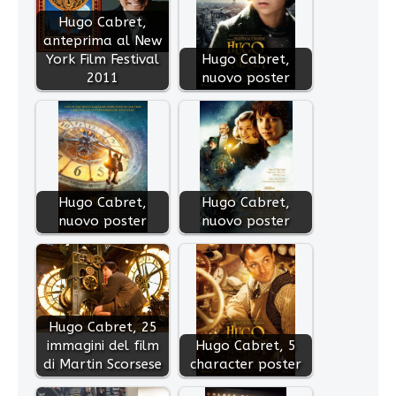
Hugo Cabret,
anteprima al New
York Film Festival
Hugo Cabret,
2011
nuovo poster
Hugo Cabret,
Hugo Cabret,
nuovo poster
nuovo poster
Hugo Cabret, 25
immagini del film
Hugo Cabret, 5
di Martin Scorsese
character poster