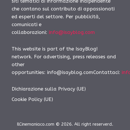
siti tematici di informazione indipendente
che contano sul contributo di appassionati
ed esperti del settore. Per pubblicità,
comunicati e
collaborazioni:
info@isayblog.com
This website is part of the IsayBlog!
network. For advertising, press releases and
other
opportunities: info@isayblog.comContattaci:
inf
Dichiarazione sulla Privacy (UE)
Cookie Policy (UE)
IlCinemaniaco.com © 2026. All right reserverd.